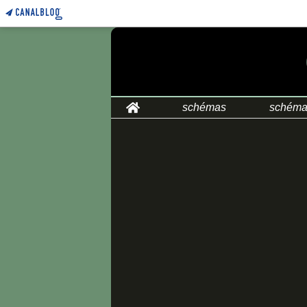
Home
schémas
schéma