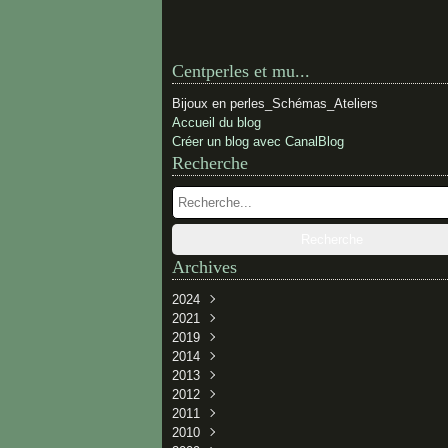
Centperles et mu...
Bijoux en perles_Schémas_Ateliers
Accueil du blog
Créer un blog avec CanalBlog
Recherche
Archives
2024
2021
Février
(1)
2019
Novembre
(1)
2014
Novembre
(1)
2013
Juillet
(1)
2012
Juin
Décembre
(1)
(2)
2011
Avril
Juin
Décembre
(3)
(1)
(2)
2010
Janvier
Mai
Novembre
Décembre
(2)
(3)
(3)
(1)