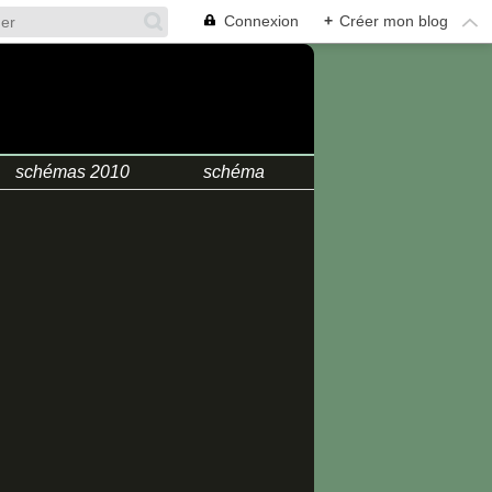
Connexion
+
Créer mon blog
.
schémas 2010
schéma