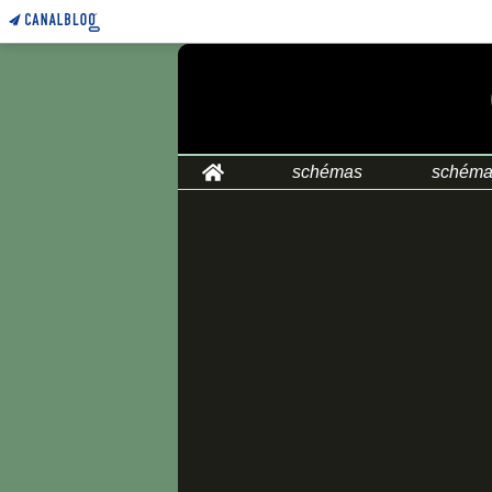
Home
schémas
schéma