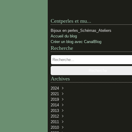
Centperles et mu...
Bijoux en perles_Schémas_Ateliers
Accueil du blog
Créer un blog avec CanalBlog
Recherche
Archives
2024
2021
Février
(1)
2019
Novembre
(1)
2014
Novembre
(1)
2013
Juillet
(1)
2012
Juin
Décembre
(1)
(2)
2011
Avril
Juin
Décembre
(3)
(1)
(2)
2010
Janvier
Mai
Novembre
Décembre
(2)
(3)
(3)
(1)