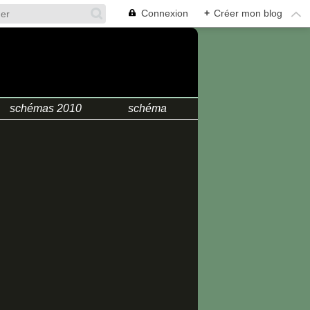
Connexion
+
Créer mon blog
.
schémas 2010
schéma