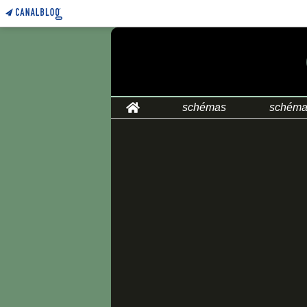
Home
schémas
schéma