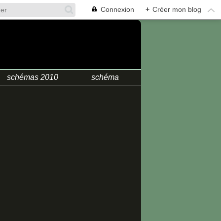
Connexion
+
Créer mon blog
.
schémas 2010
schéma