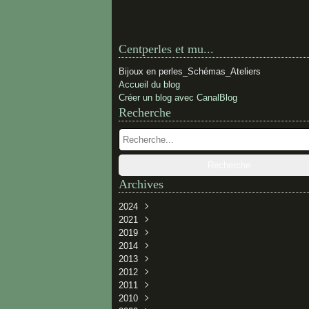
Centperles et mu...
Bijoux en perles_Schémas_Ateliers
Accueil du blog
Créer un blog avec CanalBlog
Recherche
Archives
2024
2021
Février
(1)
2019
Novembre
(1)
2014
Novembre
(1)
2013
Juillet
(1)
2012
Juin
Décembre
(1)
(2)
2011
Avril
Juin
Décembre
(3)
(1)
(2)
2010
Janvier
Mai
Novembre
Décembre
(2)
(3)
(3)
(1)