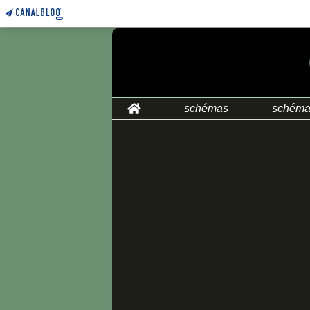
Home
schémas
schéma