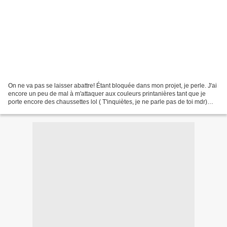
On ne va pas se laisser abattre! Étant bloquée dans mon projet, je perle. J'ai
encore un peu de mal à m'attaquer aux couleurs printanières tant que je
porte encore des chaussettes lol ( T'inquiètes, je ne parle pas de toi mdr)
alors je m'inspire du noir,...