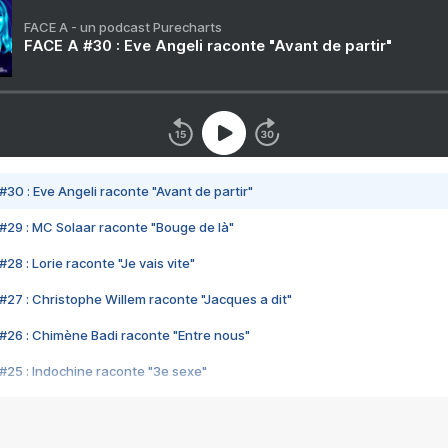
FACE A - un podcast Purecharts
FACE A #30 : Eve Angeli raconte "Avant de partir"
#30 : Eve Angeli raconte "Avant de partir"
#29 : MC Solaar raconte "Bouge de là"
28 : Lorie raconte "Je vais vite"
#27 : Christophe Willem raconte "Jacques a dit"
#26 : Chimène Badi raconte "Entre nous"
#25 : Indochine raconte "3e sexe"
#24 : Zaho raconte "C'est chelou"
#23 : Patrick Bruel raconte "Au café des délices"