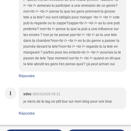
/> <br /> aimerais tu participer a une emission de ce genre?
non<br /> <br /> pense tu que les gens prennent la grosse
tete a la tele? oui sont obligés pour manger <br /> <br /> cote
pub tu regarde ou tu zappe?zappe<br /> <br /> as tu une pub
preferée? non<br /> pense tu que la pub a une influence sur
tes envies ? non je ne pense pas<br /> <br /> as tu une tele
dans ta chambre?non<br /> <br /> es tu du genre a passer la
journée devant la tele?non<br /> <br /> regarde tu la tele en
mangeant ? parfois pour les enfants<br /> <br /> pourrais tu te
passer de tele ?par moment oui<br /> <br /> quand on dit que
la tele abrutit les gens t'en pense quoi? çà peut arriver oui
Répondre
I
infini
08/04/2009 09:31
je viens de te tag un ptit tour sur mon blog pour voir bise
Répondre