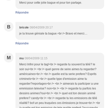
Merci pour cette jolie bague et pour ton partage.
Répondre
B
bricole
08/04/2009 20:17
je la trouve géniale ta bague.<br /> Bravo et merci....
Répondre
M
mu
08/04/2009 11:15
Merci Infini pour le tag!<br /> regarde tu souvent la télé? le
soir oui<br /> <br /> quel genre de seire aimes tu regarder?
américaines<br /> <br /> quelle est ta serie prefere? Esprits
criminels<br /> <br /> quelle type d'emission aime tu
regarder?reportages<br /> <br /> aimerais tu participer a une
emmission televise? non<br /> <br /> regarde tu parfois les
dessins animes?oui<br /> <br /> quel est ton dessin animé
prefere? candy<br /> <br /> regarde tu les emissions de télé
réalité? bof un peu truquées ces émissions je trouve<br /> <br
/> quelle est ton emission de tele realite preferé ?aucune<br