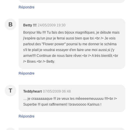
Répondre
B
Betty !!!
24/05/2009 19:30
Bonjour Mu !!!! Tu fais des bijoux magnifiques, je débute mais
j'espère qu'un jour je ferrai aussi bien que toi.<br /> Je vois
partout des "Flower power" pourrai tu me donner le schéma
s'il te plait je voudrai essayer d'en faire une moi aussi,si j'y
arrive!!!! Continue de nous faire rêver.<br /> A trés bientôt.<br
/> Bises.<br /> Betty.
Répondre
T
Teddyheart
07/05/2009 06:48
.... je craaaaaaque !!! ze veux les mêeeeemeuuuuu !!!!<br />
Superbe !!! quel raffinement ! bravooooo Karinus !
Répondre