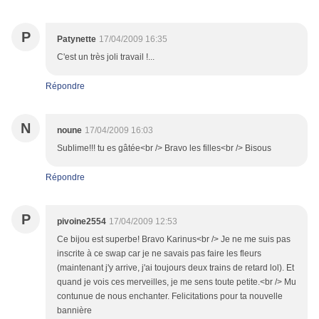
P
Patynette
17/04/2009 16:35
C'est un très joli travail !...
Répondre
N
noune
17/04/2009 16:03
Sublime!!! tu es gâtée<br /> Bravo les filles<br /> Bisous
Répondre
P
pivoine2554
17/04/2009 12:53
Ce bijou est superbe! Bravo Karinus<br /> Je ne me suis pas
inscrite à ce swap car je ne savais pas faire les fleurs
(maintenant j'y arrive, j'ai toujours deux trains de retard lol). Et
quand je vois ces merveilles, je me sens toute petite.<br /> Mu
contunue de nous enchanter. Felicitations pour ta nouvelle
bannière