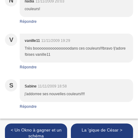
N
nadia
11/11/2009 20:03
couleurs!
Répondre
V
vanille11
11/11/2009 19:29
Très boooooooooooooooodans ces couleurs!!!bravo !j'adore
!bises vanille11
Répondre
S
Sabine
11/11/2009 18:58
j'addorree ses nouvelles couleurs!!!!
Répondre
< Un Okno à gagner et un
La 'gique de César >
schéma