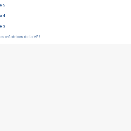
e 5
e 4
e 3
s créatrices de la VF !
e 2
e 1
e Mektoub My Love arrive enfin ! Rencontre avec Shaïn Boumedine et Sal
i : après Toni en famille
elle réalise le bouleversant Dites lui que je l'aime
ais ! Rencontre autour de Vie privée de Rebecca Zlotowski
 de Marguerite, Grave... Rencontre avec Ella Rumpf
 Les Rêveurs, un film intime sur la santé mentale