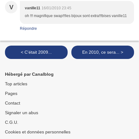
V
vanille11
16/01/2010 23:45
oh !!! magnifique swap!!!les bijoux sont extra!!!bises vanille11
Répondre
< C'était 2009...
En 2010, ce sera... >
Hébergé par Canalblog
Top articles
Pages
Contact
Signaler un abus
C.G.U.
Cookies et données personnelles