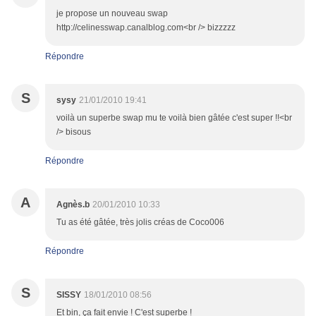
je propose un nouveau swap
http://celinesswap.canalblog.com<br /> bizzzzz
Répondre
S
sysy
21/01/2010 19:41
voilà un superbe swap mu te voilà bien gâtée c'est super !!<br
/> bisous
Répondre
A
Agnès.b
20/01/2010 10:33
Tu as été gâtée, très jolis créas de Coco006
Répondre
S
SISSY
18/01/2010 08:56
Et bin, ça fait envie ! C'est superbe !