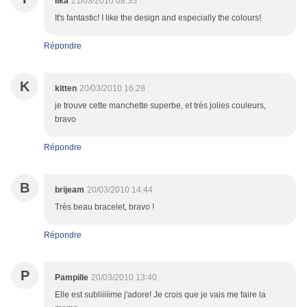
Ilka
21/03/2010 08:35
It's fantastic! I like the design and especially the colours!
Répondre
K
kitten
20/03/2010 16:28
je trouve cette manchette superbe, et très jolies couleurs,
bravo
Répondre
B
brijeam
20/03/2010 14:44
Très beau bracelet, bravo !
Répondre
P
Pampille
20/03/2010 13:40
Elle est subliiiiime j'adore! Je crois que je vais me faire la