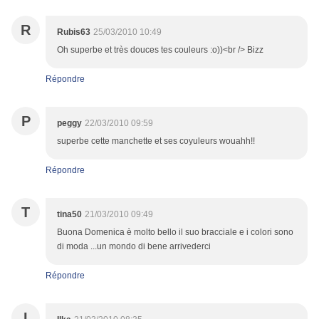
R
Rubis63
25/03/2010 10:49
Oh superbe et très douces tes couleurs :o))<br /> Bizz
Répondre
P
peggy
22/03/2010 09:59
superbe cette manchette et ses coyuleurs wouahh!!
Répondre
T
tina50
21/03/2010 09:49
Buona Domenica è molto bello il suo bracciale e i colori sono
di moda ...un mondo di bene arrivederci
Répondre
I