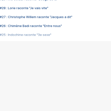
28 : Lorie raconte "Je vais vite"
#27 : Christophe Willem raconte "Jacques a dit"
#26 : Chimène Badi raconte "Entre nous"
#25 : Indochine raconte "3e sexe"
#24 : Zaho raconte "C'est chelou"
#23 : Patrick Bruel raconte "Au café des délices"
#22 : Kyo raconte "Le chemin"
#21 : Nolwenn Leroy raconte "Cassé"
#20 : Patrick Hernandez raconte "Born to be alive"
#19 : Lorie raconte "Près de moi"
#18 : Michael Jones raconte "A nos actes manqués" (avec Jean-Jacque
#17 : Khaled raconte "Aïcha"