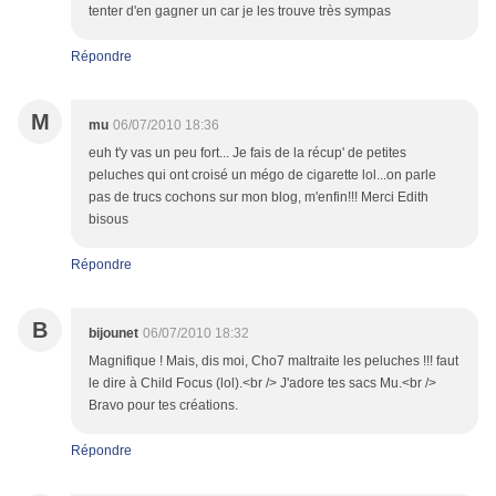
tenter d'en gagner un car je les trouve très sympas
Répondre
M
mu
06/07/2010 18:36
euh t'y vas un peu fort... Je fais de la récup' de petites
peluches qui ont croisé un mégo de cigarette lol...on parle
pas de trucs cochons sur mon blog, m'enfin!!! Merci Edith
bisous
Répondre
B
bijounet
06/07/2010 18:32
Magnifique ! Mais, dis moi, Cho7 maltraite les peluches !!! faut
le dire à Child Focus (lol).<br /> J'adore tes sacs Mu.<br />
Bravo pour tes créations.
Répondre