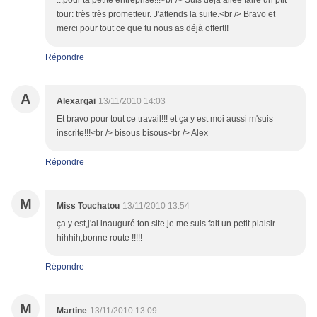
...pour ta petite entreprise!!!<br /> Suis déjà allée faire un ptit
tour: très très prometteur. J'attends la suite.<br /> Bravo et
merci pour tout ce que tu nous as déjà offert!!
Répondre
A
Alexargai
13/11/2010 14:03
Et bravo pour tout ce travail!!! et ça y est moi aussi m'suis
inscrite!!!<br /> bisous bisous<br /> Alex
Répondre
M
Miss Touchatou
13/11/2010 13:54
ça y est,j'ai inauguré ton site,je me suis fait un petit plaisir
hihhih,bonne route !!!!!
Répondre
M
Martine
13/11/2010 13:09