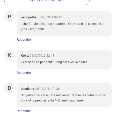
Ajouter un commentaire
P
perlopathe
01/03/2011 09:13
acheté... Merci Mu, c'est superbe! On verra bien comment de
gros il est, haha!
Répondre
K
Keira
28/02/2011 22:43
Il est beau ce pendentif... original avec la plume.
Répondre
D
desdiane
28/02/2011 20:36
Bonjour<br /> <br /> Une merveille. J'adore les couleur.<br />
<br /> A la prochaine<br /> Diane (desdiane)
Répondre