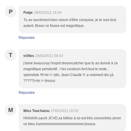
P
Paige
28/02/2011 16:54
Tu as sacrément bien raison d'être conquise, je le suis tout
autant. Bravo ce Nuwa est magnifique.
Répondre
T
trèfles
28/02/2011 08:43
j'aime beaucoup l'esprit dreamcatcher que tu as donné à ce
magnifique pendentif...! les couleurs font tout le reste...
splendide !!!!<br /> (dis, Jean-Claude V. a vraiment dis çà
?????)<br /> bisous
Répondre
M
Miss Touchatou
27/02/2011 20:53
Hhihiihih,sacré JCVD,sa bêtise à lui est trés concentrée,sinon
ce bleu hummmmmmmmmmmmmmm,bisous