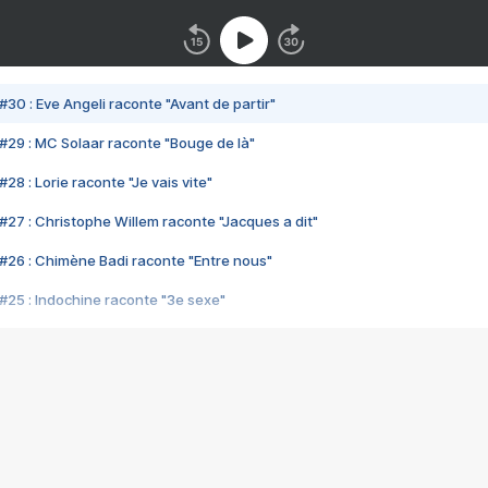
#30 : Eve Angeli raconte "Avant de partir"
#29 : MC Solaar raconte "Bouge de là"
28 : Lorie raconte "Je vais vite"
#27 : Christophe Willem raconte "Jacques a dit"
#26 : Chimène Badi raconte "Entre nous"
#25 : Indochine raconte "3e sexe"
#24 : Zaho raconte "C'est chelou"
#23 : Patrick Bruel raconte "Au café des délices"
#22 : Kyo raconte "Le chemin"
#21 : Nolwenn Leroy raconte "Cassé"