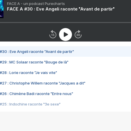
FACE A - un podcast Purecharts
FACE A #30 : Eve Angeli raconte "Avant de partir"
#30 : Eve Angeli raconte "Avant de partir"
#29 : MC Solaar raconte "Bouge de là"
28 : Lorie raconte "Je vais vite"
#27 : Christophe Willem raconte "Jacques a dit"
#26 : Chimène Badi raconte "Entre nous"
#25 : Indochine raconte "3e sexe"
#24 : Zaho raconte "C'est chelou"
#23 : Patrick Bruel raconte "Au café des délices"