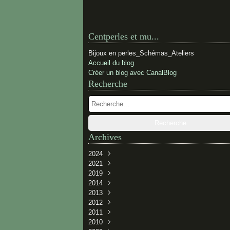
Centperles et mu...
Bijoux en perles_Schémas_Ateliers
Accueil du blog
Créer un blog avec CanalBlog
Recherche
Archives
2024
2021
Février
(1)
2019
Novembre
(1)
2014
Novembre
(1)
2013
Juillet
(1)
2012
Juin
Décembre
(1)
(2)
2011
Avril
Juin
Décembre
(3)
(1)
(2)
2010
Janvier
Mai
Novembre
Décembre
(2)
(3)
(3)
(1)