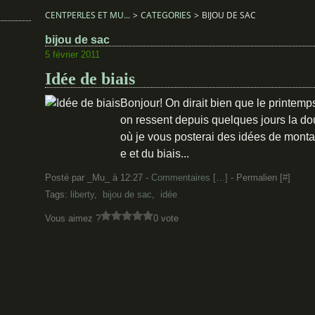
CENTPERLES ET MU...
>
CATEGORIES
>
BIJOU DE SAC
bijou de sac
5 février 2011
Idée de biais
Bonjour! On dirait bien que le printemps
on ressent depuis quelques jours la do
où je vous posterai des idées de montag
e et du biais...
Posté par _Mu_ à 12:27 -
Commentaires [
…
]
- Permalien [
#
]
Tags:
liberty
,
bijou de sac
,
idée
Vous aimez ?
0 vote