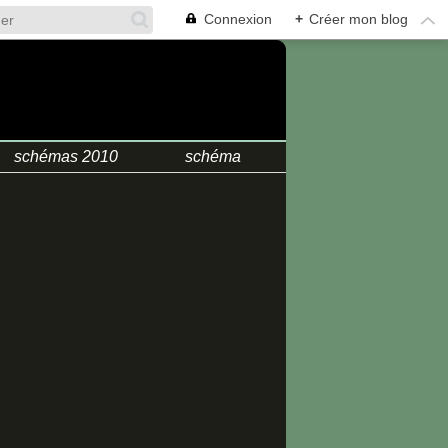
Connexion
+
Créer mon blog
.
schémas 2010
schéma