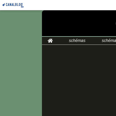
Home
schémas
schéma