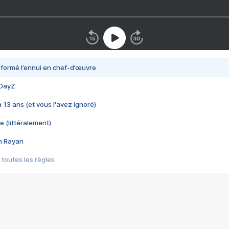
nsformé l’ennui en chef-d’œuvre
 DayZ
 a 13 ans (et vous l'avez ignoré)
e (littéralement)
im Rayan
 toutes les règles
s les jeux vidéo
us choquant de Rockstar ? - Le scandale BULLY
e plus moche de Steam