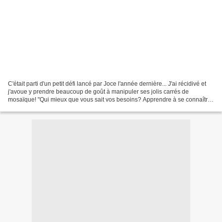
C'était parti d'un petit défi lancé par Joce l'année dernière... J'ai récidivé et
j'avoue y prendre beaucoup de goût à manipuler ses jolis carrés de
mosaïque! "Qui mieux que vous sait vos besoins? Apprendre à se connaître
est le premier des soins" Jean...