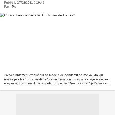
Publié le 27/02/2011 à 19:46
Par
_Mu_
J'ai véritablement craqué sur ce modèle de pendentif de Panka. Moi qui
n'aime pas les " gros pendentif", celui-ci m'a conquise par sa légèreté et son
élégance. Et comme il me rappelait un peu le "Dreamcatcher", je l'ai associé
spécialement à une plume...