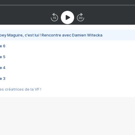
bey Maguire, c'est lui ! Rencontre avec Damien Witecka
e 6
e 5
e 4
e 3
s créatrices de la VF !
e 2
e 1
e Mektoub My Love arrive enfin ! Rencontre avec Shaïn Boumedine et Sal
i : après Toni en famille