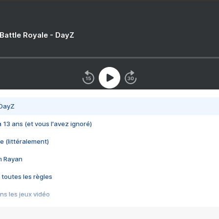
 Battle Royale - DayZ
 DayZ
 a 13 ans (et vous l'avez ignoré)
e (littéralement)
im Rayan
 toutes les règles
s les jeux vidéo
us choquant de Rockstar ? - Le scandale BULLY