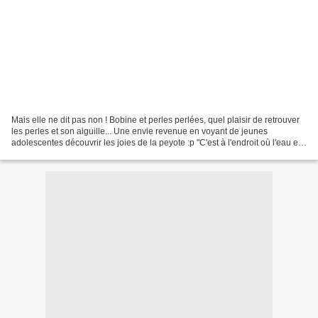
Mais elle ne dit pas non ! Bobine et perles perlées, quel plaisir de retrouver
les perles et son aiguille... Une envie revenue en voyant de jeunes
adolescentes découvrir les joies de la peyote :p "C'est à l'endroit où l'eau est
la plus profonde, qu'elle...