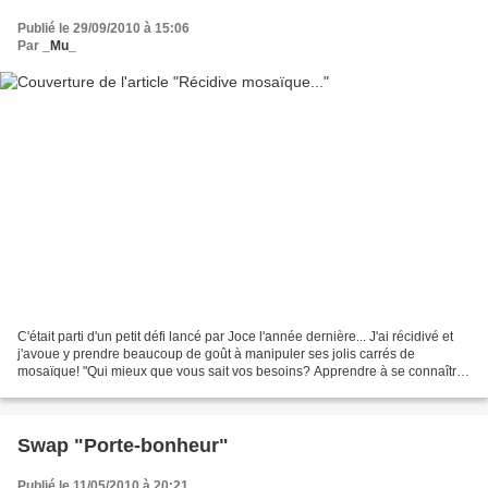
Publié le 29/09/2010 à 15:06
Par
_Mu_
C'était parti d'un petit défi lancé par Joce l'année dernière... J'ai récidivé et
j'avoue y prendre beaucoup de goût à manipuler ses jolis carrés de
mosaïque! "Qui mieux que vous sait vos besoins? Apprendre à se connaître
est le premier des soins" Jean...
Swap "Porte-bonheur"
Publié le 11/05/2010 à 20:21