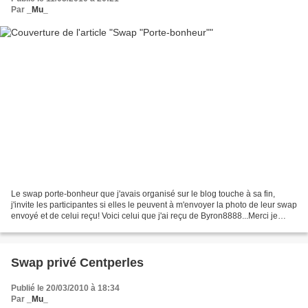
Par
_Mu_
Le swap porte-bonheur que j'avais organisé sur le blog touche à sa fin,
j'invite les participantes si elles le peuvent à m'envoyer la photo de leur swap
envoyé et de celui reçu! Voici celui que j'ai reçu de Byron8888...Merci je
l'adore! Le mien devrait...
Swap privé Centperles
Publié le 20/03/2010 à 18:34
Par
_Mu_