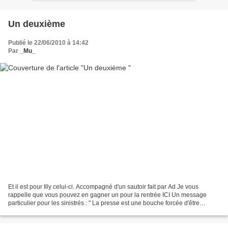
Un deuxième
Publié le 22/06/2010 à 14:42
Par
_Mu_
Et il est pour Illy celui-ci. Accompagné d'un sautoir fait par Ad Je vous
rappelle que vous pouvez en gagner un pour la rentrée ICI Un message
particulier pour les sinistrés : " La presse est une bouche forcée d'être
toujours ouverte et de parler toujours....