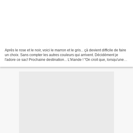
Après le rose et le noir, voici le marron et le gris... çà devient difficile de faire
un choix. Sans compter les autres couleurs qui arrivent. Décidément je
l'adore ce sac! Prochaine destination... L'Irlande ! "On croit que, lorsqu'une
chose finit, une...