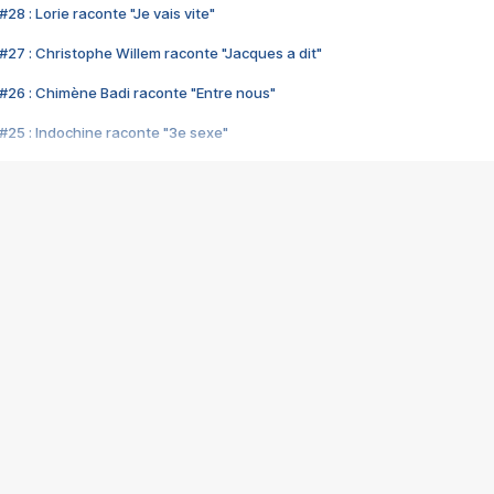
28 : Lorie raconte "Je vais vite"
#27 : Christophe Willem raconte "Jacques a dit"
#26 : Chimène Badi raconte "Entre nous"
#25 : Indochine raconte "3e sexe"
#24 : Zaho raconte "C'est chelou"
#23 : Patrick Bruel raconte "Au café des délices"
#22 : Kyo raconte "Le chemin"
#21 : Nolwenn Leroy raconte "Cassé"
#20 : Patrick Hernandez raconte "Born to be alive"
#19 : Lorie raconte "Près de moi"
#18 : Michael Jones raconte "A nos actes manqués" (avec Jean-Jacque
#17 : Khaled raconte "Aïcha"
#16 : Corneille raconte "Parce qu'on vient de loin"