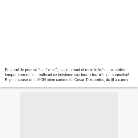
Bonjour! Je pousse "ma fixette" jusqu'au bout et reste infidèle aux perles
temporairement en réalisant ce troisième sac fourre-tout très personnalisé!
Et pour cause c'est MON mien comme dit César. Des perles, du fil à canevas
et des lettres de serviettage,...