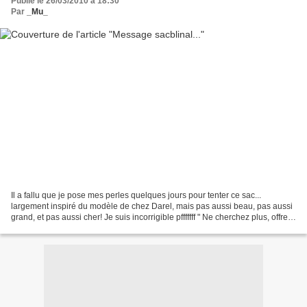
Publié le 26/03/2010 à 18:30
Par
_Mu_
Il a fallu que je pose mes perles quelques jours pour tenter ce sac...
largement inspiré du modèle de chez Darel, mais pas aussi beau, pas aussi
grand, et pas aussi cher! Je suis incorrigible pfffffff " Ne cherchez plus, offrez
moi un sac pour mon anniversaire!"...