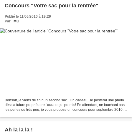
Concours "Votre sac pour la rentrée"
Publié le 11/06/2010 à 19:29
Par
_Mu_
Bonsoir, je viens de finir un second sac... un cadeau. Je posterai une photo
dès sa future propriétaire l'aura reçu, promis! En attendant, ne touchant pas
les perles ou très peu, je vous propose un concours pour septembre 2010,
afin de gagner un sac personnalisé...
Ah la la la !