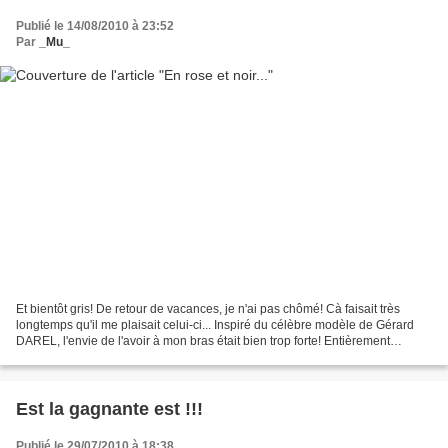
Publié le 14/08/2010 à 23:52
Par
_Mu_
Et bientôt gris! De retour de vacances, je n'ai pas chômé! Cà faisait très
longtemps qu'il me plaisait celui-ci... Inspiré du célèbre modèle de Gérard
DAREL, l'envie de l'avoir à mon bras était bien trop forte! Entièrement
doublés, j'ai pris beaucoup...
Est la gagnante est !!!
Publié le 29/07/2010 à 18:38