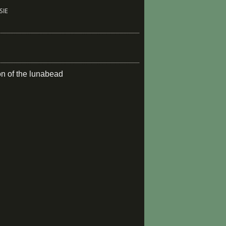
SIE
on of the lunabead