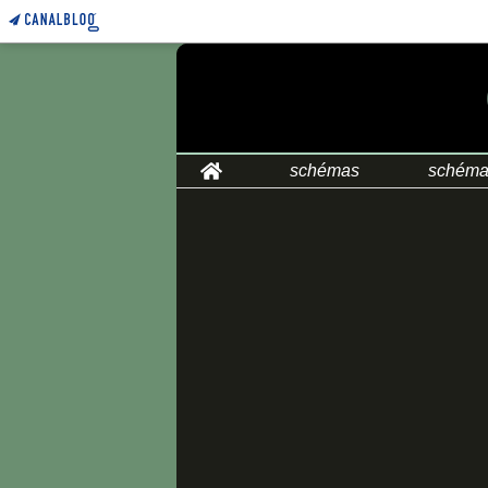
Home
schémas
schéma