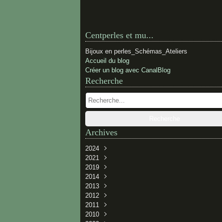
Centperles et mu...
Bijoux en perles_Schémas_Ateliers
Accueil du blog
Créer un blog avec CanalBlog
Recherche
Archives
2024
2021
Février
(1)
2019
Novembre
(1)
2014
Novembre
(1)
2013
Juillet
(1)
2012
Juin
Décembre
(1)
(2)
2011
Avril
Juin
Décembre
(3)
(1)
(2)
2010
Janvier
Mai
Novembre
Décembre
(2)
(3)
(3)
(1)