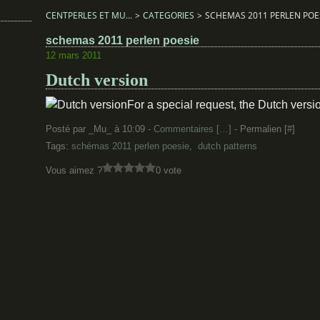
CENTPERLES ET MU...
>
CATEGORIES
>
SCHEMAS 2011 PERLEN POE
schemas 2011 perlen poesie
12 mars 2011
Dutch version
For a special request, the Dutch versi
Posté par _Mu_ à 10:09 -
Commentaires [
…
]
- Permalien [
#
]
Tags:
schémas 2011 perlen poesie
,
dutch patterns
Vous aimez ?
0 vote