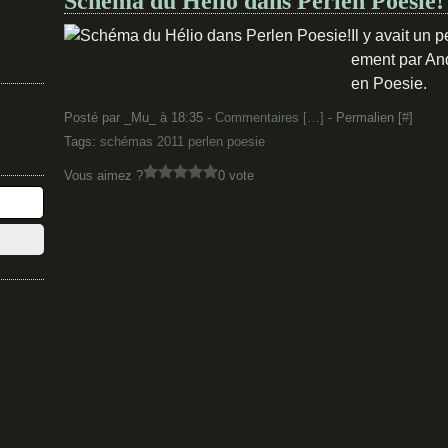
Schéma du Hélio dans Perlen Poesie!
Il y avait un p
ement par And
en Poesie.
Posté par _Mu_ à 18:35 -
Commentaires [
…
]
- Permalien [
#
]
Tags:
schémas 2011 perlen poesie
Vous aimez ?
0 vote