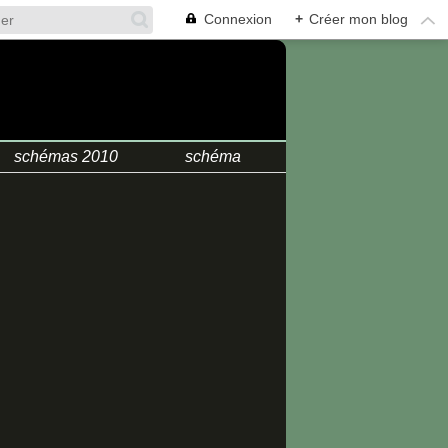
Connexion
+
Créer mon blog
.
schémas 2010
schéma