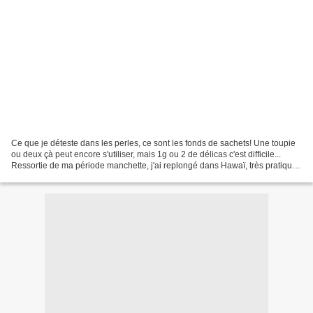
Ce que je déteste dans les perles, ce sont les fonds de sachets! Une toupie
ou deux çà peut encore s'utiliser, mais 1g ou 2 de délicas c'est difficile...
Ressortie de ma période manchette, j'ai replongé dans Hawaï, très pratique
pour utiliser les restes!...