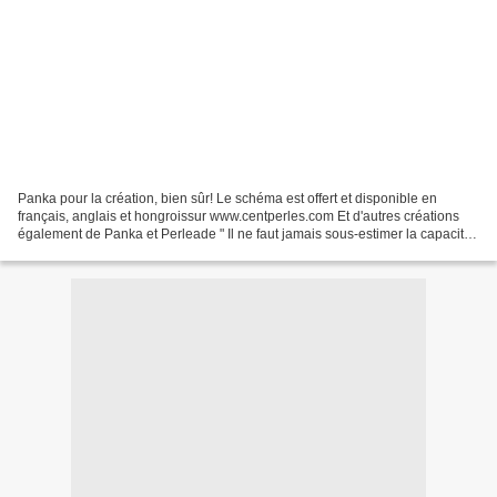
Panka pour la création, bien sûr! Le schéma est offert et disponible en
français, anglais et hongroissur www.centperles.com Et d'autres créations
également de Panka et Perleade " Il ne faut jamais sous-estimer la capacité
des autres à vous décevoir."...