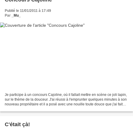
Publié le 11/01/2011 à 17:49
Par
_Mu_
Je participe à un concours Cajoline, où il fallait mettre en scène ce joli lapin,
sur le thème de la douceur. J'ai réussi à l'emprunter quelques minutes à son
nouveau propriétaire et il a posé avec une nouille toute douce que j'ai fait
pour cette hiver......
C'était çà!