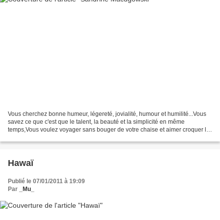
Vous cherchez bonne humeur, légereté, jovialité, humour et humilité...Vous
savez ce que c'est que le talent, la beauté et la simplicité en même
temps,Vous voulez voyager sans bouger de votre chaise et aimer croquer la
vie à pleines dents? N'allez pas...
Hawaï
Publié le 07/01/2011 à 19:09
Par
_Mu_