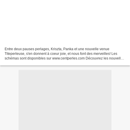
Entre deux pauses perlages, Kriszta, Panka et une nouvelle venue
Titeperleuse, s'en donnent à coeur joie, et nous font des merveilles! Les
schémas sont disponibles sur www.centperles.com Découvrez les nouvelles
prestations de Centperles à partir du mois...