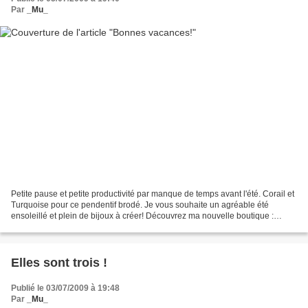
Par
_Mu_
Petite pause et petite productivité par manque de temps avant l'été. Corail et
Turquoise pour ce pendentif brodé. Je vous souhaite un agréable été
ensoleillé et plein de bijoux à créer! Découvrez ma nouvelle boutique :
http://fr.dawanda.com/shop/Cent-perles...
Elles sont trois !
Publié le 03/07/2009 à 19:48
Par
_Mu_