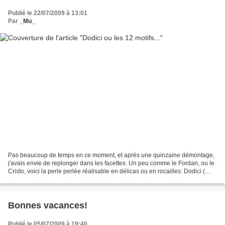
Publié le 22/07/2009 à 13:01
Par
_Mu_
Pas beaucoup de temps en ce moment, et après une quinzaine démontage,
j'avais envie de replonger dans les facettes. Un peu comme le Fordan, ou le
Cristo, voici la perle perlée réalisable en délicas ou en rocailles: Dodici (
douze motifs) , merci Elisa...
Bonnes vacances!
Publié le 05/07/2009 à 19:40