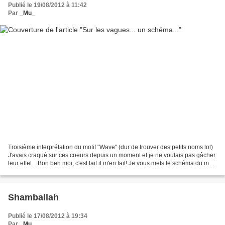
Publié le 19/08/2012 à 11:42
Par
_Mu_
Troisième interprétation du motif "Wave" (dur de trouver des petits noms lol)
J'avais craqué sur ces coeurs depuis un moment et je ne voulais pas gâcher
leur effet... Bon ben moi, c'est fait il m'en fait! Je vous mets le schéma du motif
en dessous! Bon...
Shamballah
Publié le 17/08/2012 à 19:34
Par
_Mu_