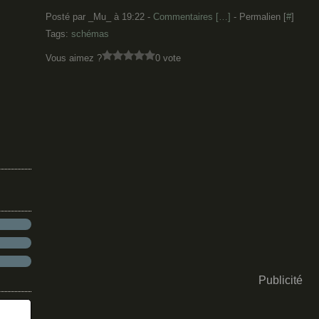
Posté par _Mu_ à 19:22 -
Commentaires [
…
]
- Permalien [
#
]
Tags:
schémas
Vous aimez ?
0 vote
Publicité