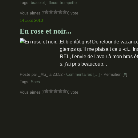
Tags:
bracelet
,
fleurs trompette
Vous aimez ?
0 vote
14 août 2010
En rose et noir...
Et bientôt gris! De retour de vacance
gtemps qu'il me plaisait celui-ci...
REL, l'envie de l'avoir à mon bras ét
s, j'ai pris beaucoup...
Posté par _Mu_ à 23:52 -
Commentaires [
…
]
- Permalien [
#
]
Tags:
Sacs
Vous aimez ?
0 vote