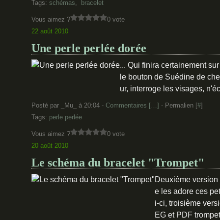
Tags:
schémas
,
bracelet
Vous aimez ?
0 vote
22 août 2010
Une perle perlée dorée
... Qui finira certainement su
le bouton de Suédine de chez 
ur, interroge les visages, n
Posté par _Mu_ à 20:04 -
Commentaires [
…
]
- Permalien [
#
]
Tags:
perle perlée
Vous aimez ?
0 vote
20 août 2010
Le schéma du bracelet "Trompet"
Deuxième version p
e les adore ces pet
i-ci, troisième ver
EG et PDF trompe