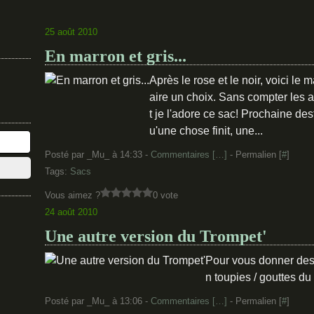
25 août 2010
En marron et gris...
Après le rose et le noir, voici le ma
aire un choix. Sans compter les 
t je l'adore ce sac! Prochaine dest
u'une chose finit, une...
Posté par _Mu_ à 14:33 -
Commentaires [
…
]
- Permalien [
#
]
Tags:
Sacs
Vous aimez ?
0 vote
24 août 2010
Une autre version du Trompet'
Pour vous donner des 
n toupies / gouttes d
Posté par _Mu_ à 13:06 -
Commentaires [
…
]
- Permalien [
#
]