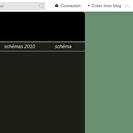
Connexion
+
Créer mon blog
.
schémas 2010
schéma