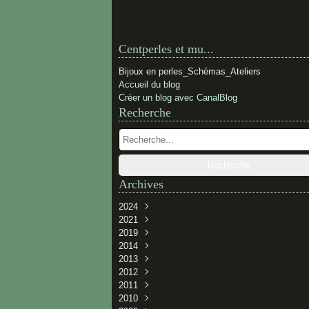
Centperles et mu...
Bijoux en perles_Schémas_Ateliers
Accueil du blog
Créer un blog avec CanalBlog
Recherche
Archives
2024
2021
Février
(1)
2019
Novembre
(1)
2014
Novembre
(1)
2013
Juillet
(1)
2012
Juin
Décembre
(1)
(2)
2011
Avril
Juin
Décembre
(3)
(1)
(2)
2010
Janvier
Mai
Novembre
Décembre
(2)
(3)
(3)
(1)