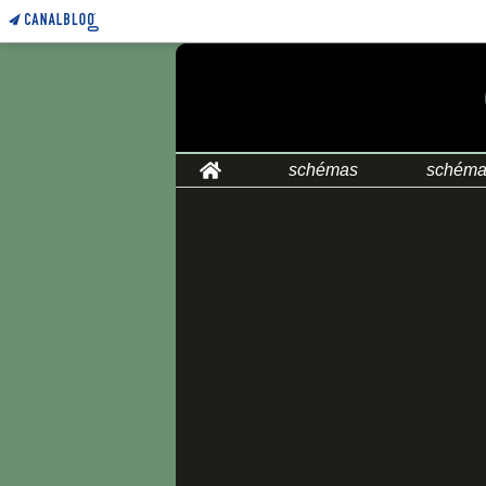
Home
schémas
schéma