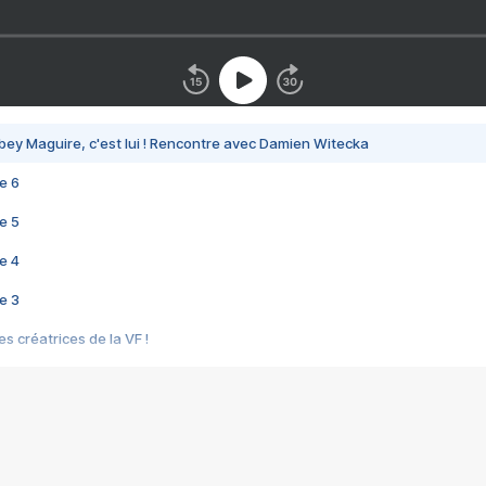
bey Maguire, c'est lui ! Rencontre avec Damien Witecka
e 6
e 5
e 4
e 3
s créatrices de la VF !
e 2
e 1
e Mektoub My Love arrive enfin ! Rencontre avec Shaïn Boumedine et Sal