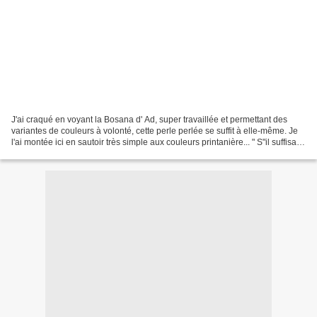
J'ai craqué en voyant la Bosana d' Ad, super travaillée et permettant des
variantes de couleurs à volonté, cette perle perlée se suffit à elle-même. Je
l'ai montée ici en sautoir très simple aux couleurs printanière... " S"il suffisait
de tendre la main,...