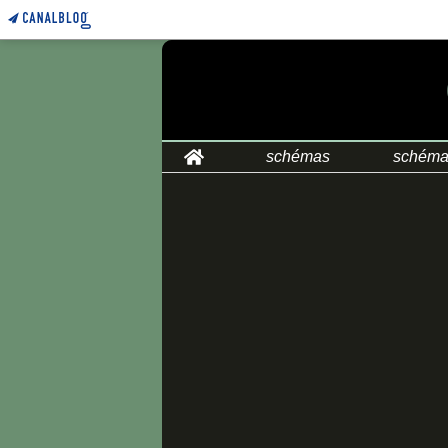
Home
schémas
schéma