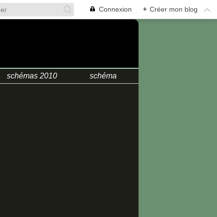
Connexion
+
Créer mon blog
.
schémas 2010
schéma