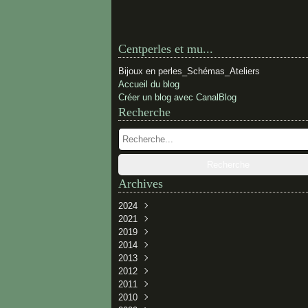
Centperles et mu...
Bijoux en perles_Schémas_Ateliers
Accueil du blog
Créer un blog avec CanalBlog
Recherche
Archives
2024
2021
Février
(1)
2019
Novembre
(1)
2014
Novembre
(1)
2013
Juillet
(1)
2012
Juin
Décembre
(1)
(2)
2011
Avril
Juin
Décembre
(3)
(1)
(2)
2010
Janvier
Mai
Novembre
Décembre
(2)
(3)
(3)
(1)