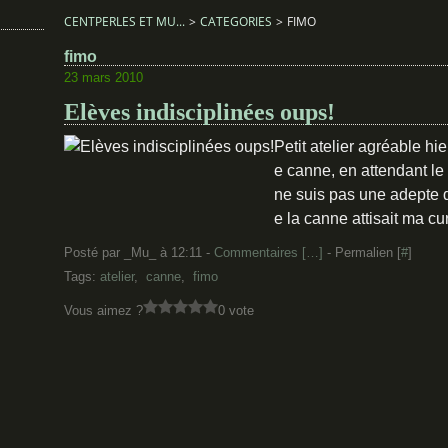
CENTPERLES ET MU...
>
CATEGORIES
>
FIMO
fimo
23 mars 2010
Elèves indisciplinées oups!
Petit atelier agréable hi
e canne, en attendant le
ne suis pas une adepte d
e la canne attisait ma cu
Posté par _Mu_ à 12:11 -
Commentaires [
…
]
- Permalien [
#
]
Tags:
atelier
,
canne
,
fimo
Vous aimez ?
0 vote