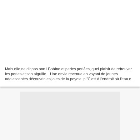
Mais elle ne dit pas non ! Bobine et perles perlées, quel plaisir de retrouver
les perles et son aiguille... Une envie revenue en voyant de jeunes
adolescentes découvrir les joies de la peyote :p "C'est à l'endroit où l'eau est
la plus profonde, qu'elle...