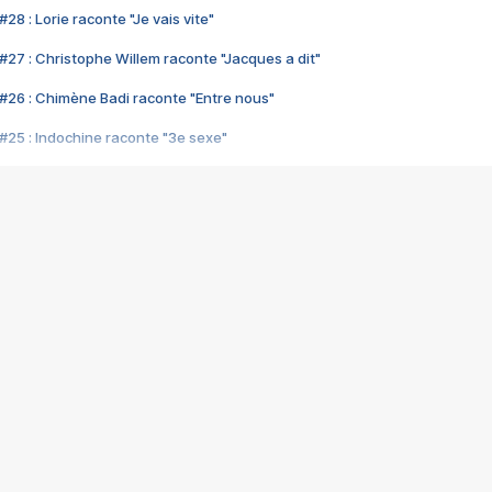
28 : Lorie raconte "Je vais vite"
#27 : Christophe Willem raconte "Jacques a dit"
#26 : Chimène Badi raconte "Entre nous"
#25 : Indochine raconte "3e sexe"
#24 : Zaho raconte "C'est chelou"
#23 : Patrick Bruel raconte "Au café des délices"
#22 : Kyo raconte "Le chemin"
#21 : Nolwenn Leroy raconte "Cassé"
#20 : Patrick Hernandez raconte "Born to be alive"
#19 : Lorie raconte "Près de moi"
#18 : Michael Jones raconte "A nos actes manqués" (avec Jean-Jacque
#17 : Khaled raconte "Aïcha"