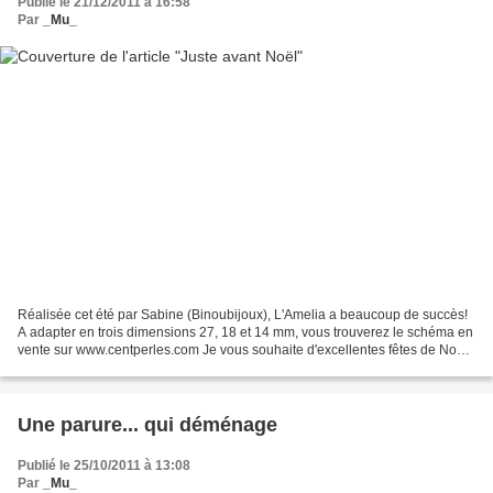
Publié le 21/12/2011 à 16:58
Par
_Mu_
Réalisée cet été par Sabine (Binoubijoux), L'Amelia a beaucoup de succès!
A adapter en trois dimensions 27, 18 et 14 mm, vous trouverez le schéma en
vente sur www.centperles.com Je vous souhaite d'excellentes fêtes de Noël
à toutes et à tous!
Une parure... qui déménage
Publié le 25/10/2011 à 13:08
Par
_Mu_