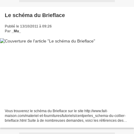
Le schéma du Brieflace
Publié le 13/10/2011 à 09:26
Par
_Mu_
Vous trouverez le schéma du Brieflace sur le site http://www.fait-
maison.com/materiel-et-fournitures/tutoriels/centperles_schema-du-collier-
brieflace.html Suite à de nombreuses demandes, voici les références des
perles de la parure Lysandra, bon perlage!...