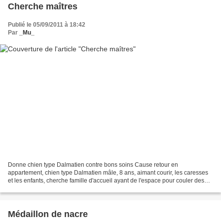
Cherche maîtres
Publié le 05/09/2011 à 18:42
Par
_Mu_
Donne chien type Dalmatien contre bons soins Cause retour en
appartement, chien type Dalmatien mâle, 8 ans, aimant courir, les caresses
et les enfants, cherche famille d'accueil ayant de l'espace pour couler des
jours heureux. Chien vacciné, tatoué et...
Médaillon de nacre