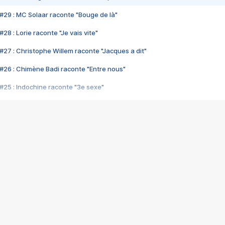
#29 : MC Solaar raconte "Bouge de là"
28 : Lorie raconte "Je vais vite"
#27 : Christophe Willem raconte "Jacques a dit"
#26 : Chimène Badi raconte "Entre nous"
#25 : Indochine raconte "3e sexe"
#24 : Zaho raconte "C'est chelou"
#23 : Patrick Bruel raconte "Au café des délices"
#22 : Kyo raconte "Le chemin"
#21 : Nolwenn Leroy raconte "Cassé"
#20 : Patrick Hernandez raconte "Born to be alive"
#19 : Lorie raconte "Près de moi"
#18 : Michael Jones raconte "A nos actes manqués" (avec Jean-Jacque