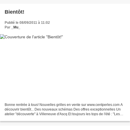
Bientôt!
Publié le 08/09/2011 à 11:02
Par
_Mu_
Bonne rentrée à tous! Nouvelles grilles en vente sur www.centperles.com A
découvrir bientôt... Des nouveaux schémas Des offres exceptionnelles Un
atelier "découverte" à Villeneuve d'Ascq Et toujours les tops de l'été : "Les
choses ne passent pas pour...