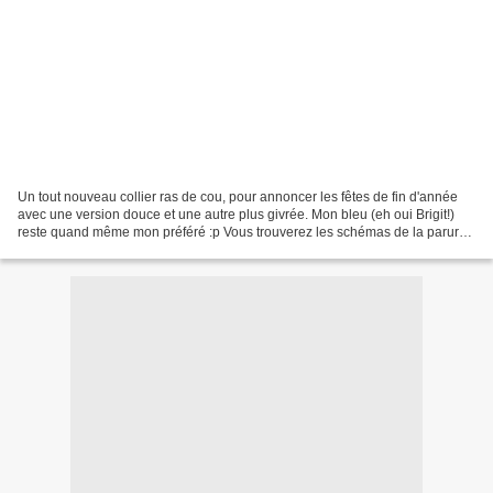
Un tout nouveau collier ras de cou, pour annoncer les fêtes de fin d'année
avec une version douce et une autre plus givrée. Mon bleu (eh oui Brigit!)
reste quand même mon préféré :p Vous trouverez les schémas de la parure
Lysandra sur www.centperles.com...