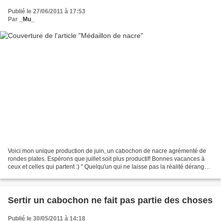
Publié le 27/06/2011 à 17:53
Par
_Mu_
Voici mon unique production de juin, un cabochon de nacre agrémenté de
rondes plates. Espèrons que juillet soit plus productif! Bonnes vacances à
ceux et celles qui partent :) " Quelqu'un qui ne laisse pas la réalité déranger
ses rêves est un sage." Christiane...
Sertir un cabochon ne fait pas partie des choses
Publié le 30/05/2011 à 14:18