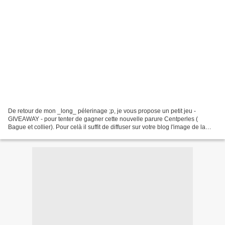
De retour de mon _long_ pélerinage ;p, je vous propose un petit jeu -
GIVEAWAY - pour tenter de gagner cette nouvelle parure Centperles (
Bague et collier). Pour celà il suffit de diffuser sur votre blog l'image de la
parure avec un lien vers mon blog...