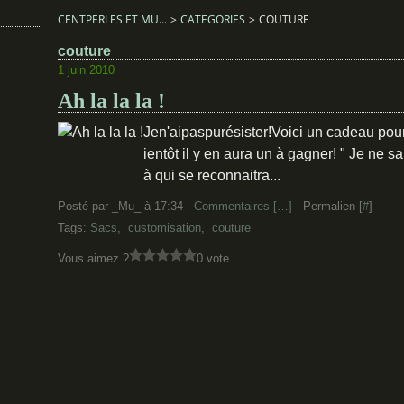
CENTPERLES ET MU...
>
CATEGORIES
>
COUTURE
couture
1 juin 2010
Ah la la la !
Jen'aipaspurésister!Voici un cadeau pour
ientôt il y en aura un à gagner! " Je ne s
à qui se reconnaitra...
Posté par _Mu_ à 17:34 -
Commentaires [
…
]
- Permalien [
#
]
Tags:
Sacs
,
customisation
,
couture
Vous aimez ?
0 vote