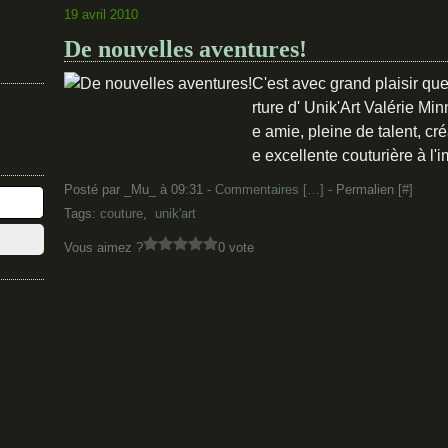
19 avril 2010
De nouvelles aventures!
C'est avec grand plaisir que
rture d' Unik'Art Valérie Min
e amie, pleine de talent, cr
e excellente couturière à l'i
Posté par _Mu_ à 09:31 -
Commentaires [
…
]
- Permalien [
#
]
Tags:
couture
,
unik'art
Vous aimez ?
0 vote