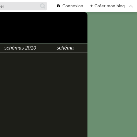
Connexion
+
Créer mon blog
.
schémas 2010
schéma