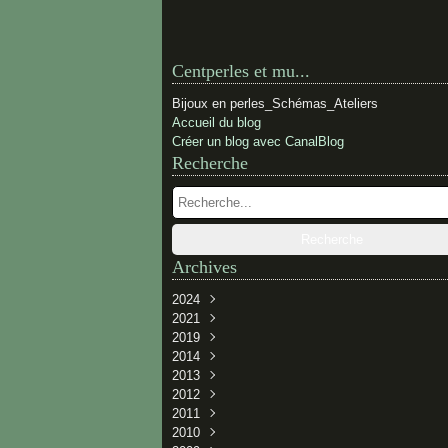
Centperles et mu...
Bijoux en perles_Schémas_Ateliers
Accueil du blog
Créer un blog avec CanalBlog
Recherche
Archives
2024
2021
Février
(1)
2019
Novembre
(1)
2014
Novembre
(1)
2013
Juillet
(1)
2012
Juin
Décembre
(1)
(2)
2011
Avril
Juin
Décembre
(3)
(1)
(2)
2010
Janvier
Mai
Novembre
Décembre
(2)
(3)
(3)
(1)