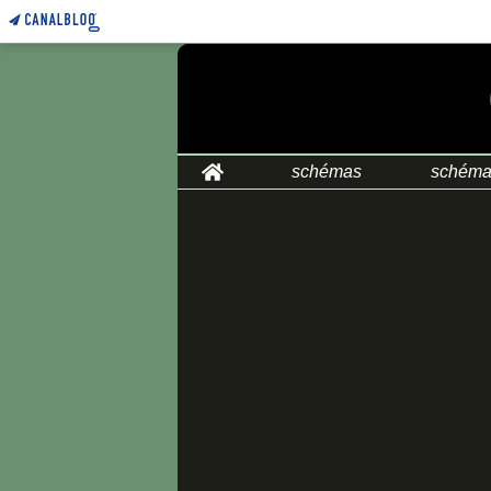
Home
schémas
schéma